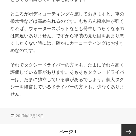
ところがボディコーティングを施しておきますと、車の
撥水性などは高められるのです。もちろん撥水性が強く
なれば、ウォータースポットなども発生しづらくなるの
は間違いありません。ですから塗装の見た目をあまり悪
くしたくない時には、確かにカーコーティングはおすす
めなのです。
それでタクシードライバーの方々も、たまにそれを高く
評価している事があります。そもそもタクシードライバ
ーは、たまに独立している事があるでしょう。個人タク
シーを経営しているドライバーの方々も、少なくありま
せん。
投
2017年12月19日
稿
日:
投
ページ
1
稿