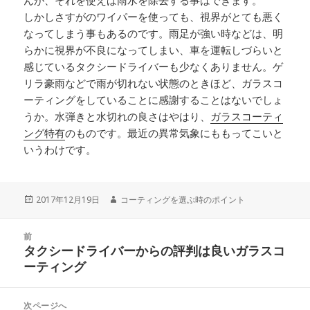
んが、それを使えば雨水を除去する事はできます。
しかしさすがのワイパーを使っても、視界がとても悪く
なってしまう事もあるのです。雨足が強い時などは、明
らかに視界が不良になってしまい、車を運転しづらいと
感じているタクシードライバーも少なくありません。ゲ
リラ豪雨などで雨が切れない状態のときほど、ガラスコ
ーティングをしていることに感謝することはないでしょ
うか。水弾きと水切れの良さはやはり、
ガラスコーティ
ング特有
のものです。最近の異常気象にももってこいと
いうわけです。
投
2017年12月19日
作
コーティングを選ぶ時のポイント
稿
成
日:
者
投
前
稿
タクシードライバーからの評判は良いガラスコ
前
ナ
ーティング
の
ビ
投
ゲ
稿:
次ページへ