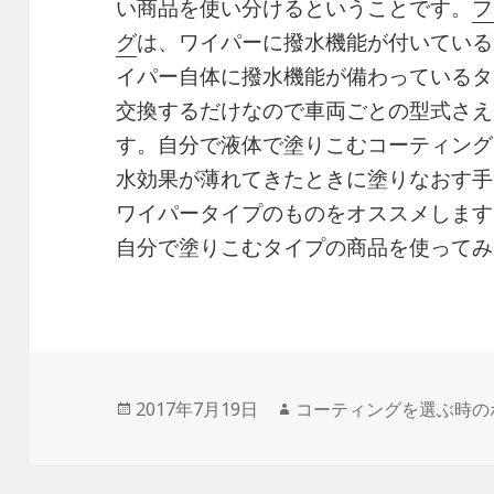
い商品を使い分けるということです。
フ
グ
は、ワイパーに撥水機能が付いている
イパー自体に撥水機能が備わっているタ
交換するだけなので車両ごとの型式さえ
す。自分で液体で塗りこむコーティング
水効果が薄れてきたときに塗りなおす手
ワイパータイプのものをオススメします
自分で塗りこむタイプの商品を使ってみ
投
2017年7月19日
作
コーティングを選ぶ時の
稿
成
日:
者