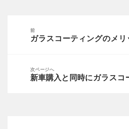
投
稿
前
ガラスコーティングのメリ
ナ
前
ビ
の
ゲ
投
ー
稿:
次ページへ
シ
新車購入と同時にガラスコ
次
ョ
の
ン
投
稿: