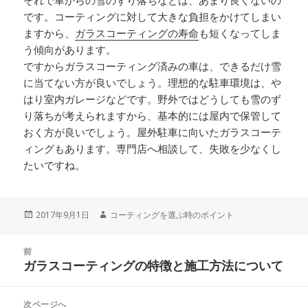
それで車からの雪のずり落ちなどは、あまり良くないの
です。コーティングに対して大きな負担をかけてしまい
ますから、
ガラスコーティングの寿命
も短くなってしま
う傾向があります。
ですからガラスコーティング済みの車は、できるだけ雪
に当てない方が良いでしょう。理想的な駐車環境は、や
はり室内ガレージなどです。野外ではどうしても雪のず
り落ちが考えられますから、基本的には屋内で保管して
おく方が良いでしょう。屋外駐車に向いたガラスコーテ
ィングもあります。専門店へ相談して、失敗を少なくし
たいですね。
投
2017年9月1日
作
コーティングを選ぶ時のポイント
稿
成
日:
者
投
前
稿
ガラスコーティングの特徴と施工方法について
前
ナ
の
ビ
投
次ページへ