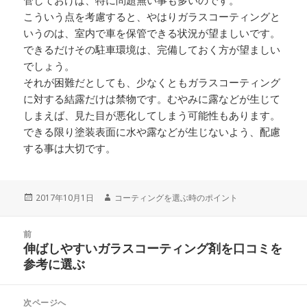
管しておけば、特に問題無い事も多いのです。
こういう点を考慮すると、やはりガラスコーティングと
いうのは、室内で車を保管できる状況が望ましいです。
できるだけその駐車環境は、完備しておく方が望ましい
でしょう。
それが困難だとしても、少なくともガラスコーティング
に対する結露だけは禁物です。むやみに露などが生じて
しまえば、見た目が悪化してしまう可能性もあります。
できる限り塗装表面に水や露などが生じないよう、配慮
する事は大切です。
投
2017年10月1日
作
コーティングを選ぶ時のポイント
稿
成
日:
者
投
前
稿
伸ばしやすいガラスコーティング剤を口コミを
前
ナ
参考に選ぶ
の
ビ
投
ゲ
稿:
次ページへ