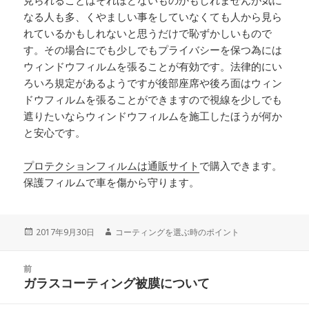
見られることはそれほどないものかもしれませんが気に
なる人も多、くやましい事をしていなくても人から見ら
れているかもしれないと思うだけで恥ずかしいもので
す。その場合にでも少しでもプライバシーを保つ為には
ウィンドウフィルムを張ることが有効です。法律的にい
ろいろ規定があるようですが後部座席や後ろ面はウィン
ドウフィルムを張ることができますので視線を少しでも
遮りたいならウィンドウフィルムを施工したほうが何か
と安心です。
プロテクションフィルムは通販サイト
で購入できます。
保護フィルムで車を傷から守ります。
投
2017年9月30日
作
コーティングを選ぶ時のポイント
稿
成
日:
者
投
前
稿
ガラスコーティング被膜について
前
ナ
の